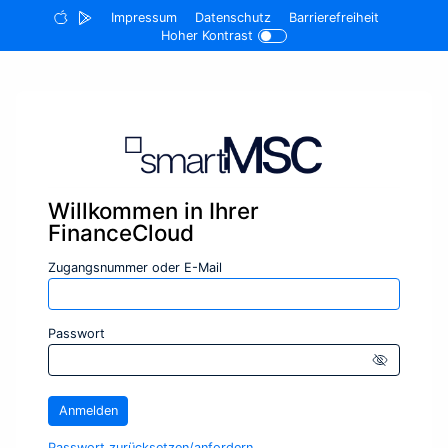
Impressum
Datenschutz
Barrierefreiheit
Hoher Kontrast
Willkommen in Ihrer
FinanceCloud
Eingabe zur Suche
Zugangsnummer oder E-Mail
Eingabe zur Suche
Passwort
Icon f
Anmelden
Passwort zurücksetzen/­anfordern