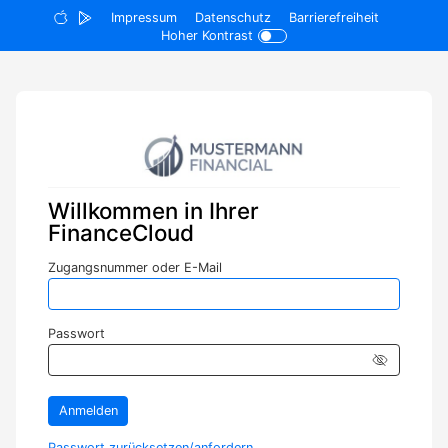
Impressum
Datenschutz
Barrierefreiheit
Hoher Kontrast
Willkommen in Ihrer
FinanceCloud
Eingabe zur Suche
Zugangsnummer oder E-Mail
Eingabe zur Suche
Passwort
Icon f
Anmelden
Passwort zurücksetzen/­anfordern