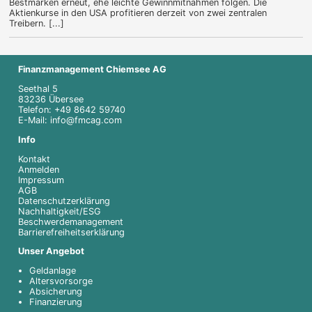
Bestmarken erneut, ehe leichte Gewinnmitnahmen folgen. Die
Aktienkurse in den USA profitieren derzeit von zwei zentralen
Treibern. [...]
Finanzmanagement Chiemsee AG
Seethal 5
83236 Übersee
Telefon: +49 8642 59740
E-Mail: info@fmcag.com
Info
Kontakt
Anmelden
Impressum
AGB
Datenschutzerklärung
Nachhaltigkeit/ESG
Beschwerdemanagement
Barrierefreiheitserklärung
Unser Angebot
Geldanlage
Altersvorsorge
Absicherung
Finanzierung