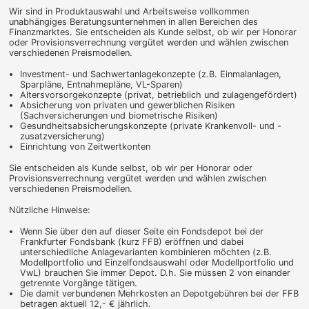
Wir sind in Produktauswahl und Arbeitsweise vollkommen
unabhängiges Beratungsunternehmen in allen Bereichen des
Finanzmarktes. Sie entscheiden als Kunde selbst, ob wir per Honorar
oder Provisionsverrechnung vergütet werden und wählen zwischen
verschiedenen Preismodellen.
Investment- und Sachwertanlagekonzepte (z.B. Einmalanlagen,
Sparpläne, Entnahmepläne, VL-Sparen)
Altersvorsorgekonzepte (privat, betrieblich und zulagengefördert)
Absicherung von privaten und gewerblichen Risiken
(Sachversicherungen und biometrische Risiken)
Gesundheitsabsicherungskonzepte (private Krankenvoll- und -
zusatzversicherung)
Einrichtung von Zeitwertkonten
Sie entscheiden als Kunde selbst, ob wir per Honorar oder
Provisionsverrechnung vergütet werden und wählen zwischen
verschiedenen Preismodellen.
Nützliche Hinweise:
Wenn Sie über den auf dieser Seite ein Fondsdepot bei der
Frankfurter Fondsbank (kurz FFB) eröffnen und dabei
unterschiedliche Anlagevarianten kombinieren möchten (z.B.
Modellportfolio und Einzelfondsauswahl oder Modellportfolio und
VwL) brauchen Sie immer Depot. D.h. Sie müssen 2 von einander
getrennte Vorgänge tätigen.
Die damit verbundenen Mehrkosten an Depotgebühren bei der FFB
betragen aktuell 12,- € jährlich.