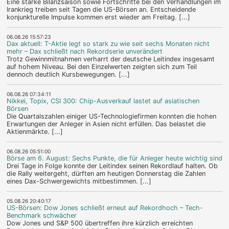
Eine starke Bilanzsaison sowie Fortschritte bei den Verhandlungen im
Irankrieg treiben seit Tagen die US-Börsen an. Entscheidende
konjunkturelle Impulse kommen erst wieder am Freitag. [...]
06.08.26 15:57:23
Dax aktuell: T-Aktie legt so stark zu wie seit sechs Monaten nicht
mehr – Dax schließt nach Rekordserie unverändert
Trotz Gewinnmitnahmen verharrt der deutsche Leitindex insgesamt
auf hohem Niveau. Bei den Einzelwerten zeigten sich zum Teil
dennoch deutlich Kursbewegungen. [...]
06.08.26 07:34:11
Nikkei, Topix, CSI 300: Chip-Ausverkauf lastet auf asiatischen
Börsen
Die Quartalszahlen einiger US-Technologiefirmen konnten die hohen
Erwartungen der Anleger in Asien nicht erfüllen. Das belastet die
Aktienmärkte. [...]
06.08.26 05:51:00
Börse am 6. August: Sechs Punkte, die für Anleger heute wichtig sind
Drei Tage in Folge konnte der Leitindex seinen Rekordlauf halten. Ob
die Rally weitergeht, dürften am heutigen Donnerstag die Zahlen
eines Dax-Schwergewichts mitbestimmen. [...]
05.08.26 20:40:17
US-Börsen: Dow Jones schließt erneut auf Rekordhoch – Tech-
Benchmark schwächer
Dow Jones und S&P 500 übertreffen ihre kürzlich erreichten